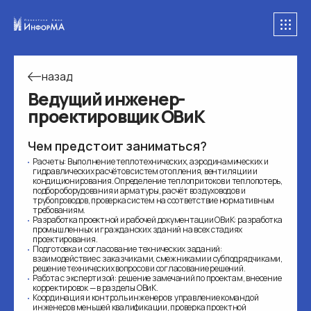
назад
Ведущий инженер-
проектировщик ОВиК
Чем предстоит заниматься?
Расчеты: Выполнение теплотехнических, аэродинамических и
гидравлических расчётов систем отопления, вентиляции и
кондиционирования. Определение теплопритоков и теплопотерь,
подбор оборудования и арматуры, расчёт воздуховодов и
трубопроводов, проверка систем на соответствие нормативным
требованиям.
Разработка проектной и рабочей документации ОВиК: разработка
промышленных и гражданских зданий на всех стадиях
проектирования.
Подготовка и согласование технических заданий:
взаимодействие с заказчиками, смежниками и субподрядчиками,
решение технических вопросов и согласование решений.
Работа с экспертизой: решение замечаний по проектам, внесение
корректировок — в разделы ОВиК.
Координация и контроль инженеров: управление командой
инженеров меньшей квалификации, проверка проектной