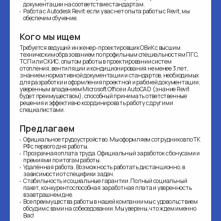
документации на соответствие стандартам.
Работа с Autodesk Revit: если у вас нет опыта работы с Revit, мы
обеспечим обучение.
Кого мы ищем
Требуется ведущий инженер-проектировщик ОВиК с высшим
техническим образованием по профильным специальностям ПГС,
ТСП или СКИС, опытом работы в проектировании систем
отопления, вентиляции и кондиционирования не менее 3 лет,
знанием нормативной документации и стандартов, необходимых
для разработки и оформления проектной и рабочей документации,
уверенным владением Microsoft Office и AutoCAD (знание Revit
будет преимуществом), способный принимать ответственные
решения и эффективно координировать работу с другими
специалистами.
Предлагаем
Официальное трудоустройство. Мы оформляем сотрудников по ТК
РФ с первого дня работы.
Прозрачная оплата труда. Официальный заработок с бонусами и
премиями по итогам работы.
Удалённая работа. Возможность работать дистанционно, в
зависимости от специфики задач.
Стабильность и социальные гарантии. Полный социальный
пакет, конкурентоспособная заработная плата и уверенность
взавтрашнем дне.
Все преимущества работы в нашей компании мы с удовольствием
обсудим с вами на собеседовании. Мы уверены, что ждем именно
Вас!