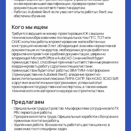
инженеров меньшей квалификации, проверка проектной
документации на соответствие стандартам.
Работа с Autodesk Revit: если у вас нет опыта работы с Revit, мы
обеспечим обучение.
Кого мы ищем
Требуется ведущий инженер-проектировщик КЖ с высшим
техническим образованием по специальностям ПГС, ТСП или
СКИС и опытом работы в проектировании железобетонных
конструкций не менее 3 лет, обладающий знанием нормативной
документации и стандартов, необходимых для разработки и
оформления проектной и рабочей документации, уверенно
владеющий Microsoft Office и AutoCAD (знание Revit будет
преимуществом), способный принимать ответственные решения и
координировать работу с другими специалистами;
преимуществом будет опыт работы с BIM/ТИМ-платформами
(преимущественно Autodesk Revit), владение проектно-
вычислительными комплексами ЛИРА-САПР, NormCAD, SCAD Soft
и другими аналогичными программами, успешный опыт
прохождения государственной экспертизы, а также навыки
технического или авторского надзора за строительством.
Предлагаем
Официальное трудоустройство. Мы оформляем сотрудников по ТК
РФ с первого дня работы.
Прозрачная оплата труда. Официальный заработок с бонусами и
премиями по итогам работы.
Удалённая работа. Возможность работать дистанционно, в
зависимости от специфики задач.