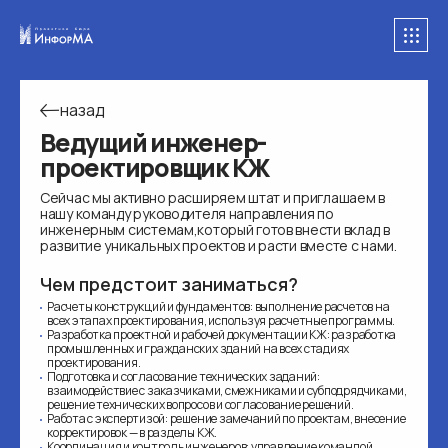
назад
Ведущий инженер-
проектировщик КЖ
Сейчас мы активно расширяем штат и приглашаем в
нашу команду руководителя направления по
инженерным системам,который готов внести вклад в
развитие уникальных проектов и расти вместе с нами.
Чем предстоит заниматься?
Расчеты конструкций и фундаментов: выполнение расчетов на
всех этапах проектирования, используя расчетные программы.
Разработка проектной и рабочей документации КЖ: разработка
промышленных и гражданских зданий на всех стадиях
проектирования.
Подготовка и согласование технических заданий:
взаимодействие с заказчиками, смежниками и субподрядчиками,
решение технических вопросов и согласование решений.
Работа с экспертизой: решение замечаний по проектам, внесение
корректировок — в разделы КЖ.
Координация и контроль инженеров: управление командой