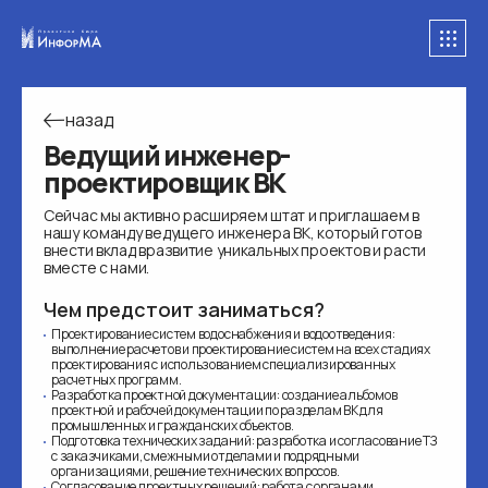
назад
Ведущий инженер-
проектировщик ВК
Сейчас мы активно расширяем штат и приглашаем в
нашу команду ведущего инженера ВК, который готов
внести вклад вразвитие уникальных проектов и расти
вместе с нами.
Чем предстоит заниматься?
Проектирование систем водоснабжения и водоотведения:
выполнение расчетов и проектирование систем на всех стадиях
проектирования с использованием специализированных
расчетных программ.
Разработка проектной документации: создание альбомов
проектной и рабочей документации по разделам ВК для
промышленных и гражданских объектов.
Подготовка технических заданий: разработка и согласование ТЗ
с заказчиками, смежными отделами и подрядными
организациями, решение технических вопросов.
Согласование проектных решений: работа с органами