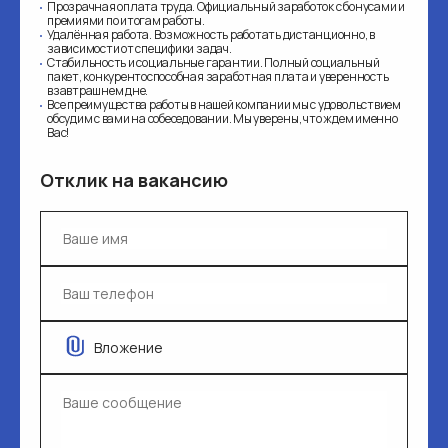
Прозрачная оплата труда. Официальный заработок с бонусами и
премиями по итогам работы.
Удалённая работа. Возможность работать дистанционно, в
зависимости от специфики задач.
Стабильность и социальные гарантии. Полный социальный
пакет, конкурентоспособная заработная плата и уверенность
взавтрашнем дне.
Все преимущества работы в нашей компании мы с удовольствием
обсудим с вами на собеседовании. Мы уверены, что ждем именно
Вас!
Отклик на вакансию
Вложение