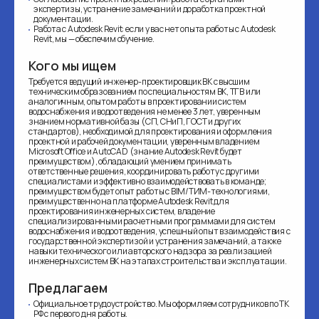
экспертизы, устранение замечаний и доработка проектной
документации.
Работа с Autodesk Revit: если у вас нет опыта работы с Autodesk
Revit, мы — обеспечим обучение.
Кого мы ищем
Требуется ведущий инженер-проектировщик ВК с высшим
техническим образованием по специальностям ВК, ТГВ или
аналогичным, опытом работы в проектировании систем
водоснабжения и водоотведения не менее 3 лет, уверенным
знанием нормативной базы (СП, СНиП, ГОСТ и других
стандартов), необходимой для проектирования и оформления
проектной и рабочей документации, уверенным владением
Microsoft Office и AutoCAD (знание Autodesk Revit будет
преимуществом), обладающий умением принимать
ответственные решения, координировать работу с другими
специалистами и эффективно взаимодействовать в команде;
преимуществом будет опыт работы с BIM/ТИМ-технологиями,
преимущественно на платформе Autodesk Revit для
проектирования инженерных систем, владение
специализированными расчетными программами для систем
водоснабжения и водоотведения, успешный опыт взаимодействия с
государственной экспертизой и устранения замечаний, а также
навыки технического или авторского надзора за реализацией
инженерных систем ВК на этапах строительства и эксплуатации.
Предлагаем
Официальное трудоустройство. Мы оформляем сотрудников по ТК
РФ с первого дня работы.