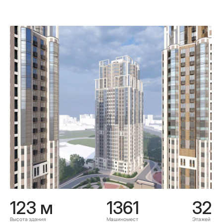
123 м
1361
32
Высота здания
Машиномест
Этажей