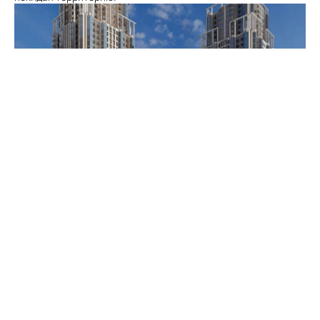
Каждому продукту мы
предлагаем
уникальный
проектный подход.
На самых верхних уровнях всех башен размещаются
технические этажи, где располагается оборудование для
систем водоснабжения, отопления, вентиляции,
электроснабжения и пожарной безопасности. В самой