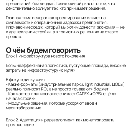
презентаций, без «воды». Только живой диалог о том, что
действительно волнует тех, кто принимает решения.
Главная тема вечера: как проектирование влияет на
окупаемость и операционные издержки предприятия.
Ключевой месседж, который мы хотим донести: экономия — не
в удешевлении стройки, а в грамотных решениях на старте
проекта.
О чём будем говорить
Блок 1. Инфраструктура нового поколения
Боль: неэффективная логистика, пустующие площади, высокие
затраты на инфраструктуру «с нуля»
В фокусе дискуссии:
- Какие форматы (индустриальные парки, light industrial, ЦОДы)
реально приносят ROI, а не просто «съедают» бюджет
- Как мастер-планирование снижает CAPEX и OPEX ещё до
начала стройки
- Модульные решения, которые ускоряют ввод и
масштабирование
Блок 2. Адаптация и редевелопмент: как монетизировать
промнаследие