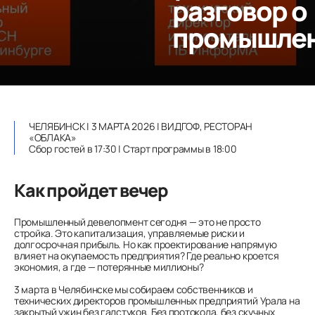
разговор о
промышле
ЧЕЛЯБИНСК | 3 МАРТА 2026 | ВИДГОФ, РЕСТОРАН
«ОБЛАКА»
Сбор гостей в 17:30 | Старт программы в 18:00
Как пройдет вечер
Промышленный девелопмент сегодня — это не просто
стройка. Это капитализация, управляемые риски и
долгосрочная прибыль. Но как проектирование напрямую
влияет на окупаемость предприятия? Где реально кроется
экономия, а где — потерянные миллионы?
3 марта в Челябинске мы собираем собственников и
технических директоров промышленных предприятий Урала на
закрытый ужин без галстуков. Без протокола, без скучных