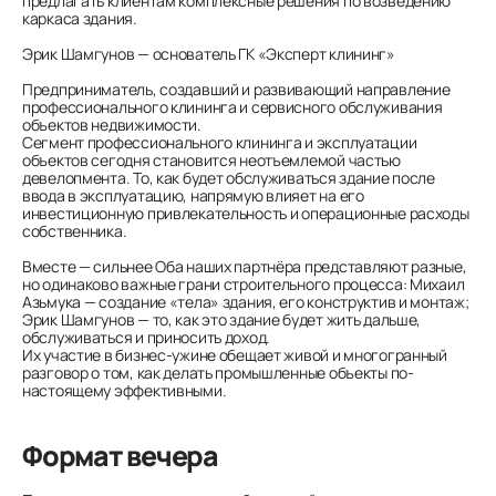
предлагать клиентам комплексные решения по возведению
каркаса здания.
Эрик Шамгунов — основатель ГК «Эксперт клининг»
Предприниматель, создавший и развивающий направление
профессионального клининга и сервисного обслуживания
объектов недвижимости.
Сегмент профессионального клининга и эксплуатации
объектов сегодня становится неотъемлемой частью
девелопмента. То, как будет обслуживаться здание после
ввода в эксплуатацию, напрямую влияет на его
инвестиционную привлекательность и операционные расходы
собственника.
Вместе — сильнее Оба наших партнёра представляют разные,
но одинаково важные грани строительного процесса: Михаил
Азьмука — создание «тела» здания, его конструктив и монтаж;
Эрик Шамгунов — то, как это здание будет жить дальше,
обслуживаться и приносить доход.
Их участие в бизнес-ужине обещает живой и многогранный
разговор о том, как делать промышленные объекты по-
настоящему эффективными.
Формат вечера