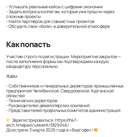
- Услышать реальные кейсы с цифрами экономии
- Задать вопросы коллегам, которые уже прошли через
сложные проекты
- Найти партнёров для совместных проектов
- Обсудить свои «боли» в доверительной атмосфере
Как попасть
Участие строго по регистрации. Мероприятие закрытое —
после заполнения формы мы подтверждаем каждую
кандидатуру персонально.
Ждём:
- Собственников и генеральных директоров промышленных
предприятий Челябинской, Свердловской, Курганской
областей
- Технических директоров
- Руководителей девелоперских компаний
- Представителей профильных комитетов администраций
Зарегистрироваться: https://lh47-
arch.timepad.ru/event/3829046/
До встречи 3 марта 2026 года в «Видгофе»!