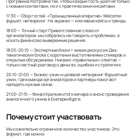
Программа построена так, чтобы каждый гость ушел не только
с новыми контактами, но и с практическими инсайтами.
17:30 — Сбор гостей. «Промышленный аперитив» Welcome-
фуршет, нетворкинг. На экранах — ключевые кейсы и тренды.
18:00 — Точный старт Приветственное слово от
организаторов: мы собрались не говорить о проблемах, а
искать финансово выверенные решения.
18:05–20:10 — Экспертные блоки + живая дискуссия Два
тематических блока с короткими выступлениями спикеров и
открытым обсуждением. Никаких «правильных» ответов —
только честный разговор о деньгах, ошибках и стратегиях.
20:10–21:00 — Бизнес-ужин и целевой нетворкинг Фуршетный
ужин, где команда организаторов и партнёры помогают
наладить нужные связи.
21:00–21:15 — Финал Краткие итоги вечера и анонс проведения
аналогичного ужина в Екатеринбурге.
Почему стоит участвовать
Мы сознательно ограничили количество участников. Это
формат, где можно: