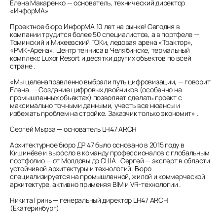
Елена Макаренко — основатель, технический директор
«ИнфорМА»
Проектное бюро ИнфорМА 10 лет на рынке! Сегодня в
компании трудится более 50 специалистов, а в портфеле —
Томинский и Михеевский ГОКи, ледовая арена «Трактор»,
«РМК-Арена», Центр тенниса в Челябинске, термальный
комплекс Luxor Resort и десятки других объектов по всей
стране .
«Мы целенаправленно выбрали путь цифровизации, — говорит
Елена. — Создание цифровых двойников (особенно на
промышленных объектах) позволяет сделать проект с
максимально точными данными, учесть все нюансы и
избежать проблем на стройке. Заказчик только экономит» .
Сергей Мырза — основатель LH47 ARCH
Архитектурное бюро ДР 47 было основано в 2015 году в
Кишинёве и выросло в команду профессионалов с глобальным
портфолио — от Молдовы до США . Сергей — эксперт в области
устойчивой архитектуры и технологий. Бюро
специализируется на промышленной, жилой и коммерческой
архитектуре, активно применяя BIM и VR-технологии .
Никита Гринь — генеральный директор LH47 ARCH
(Екатеринбург)