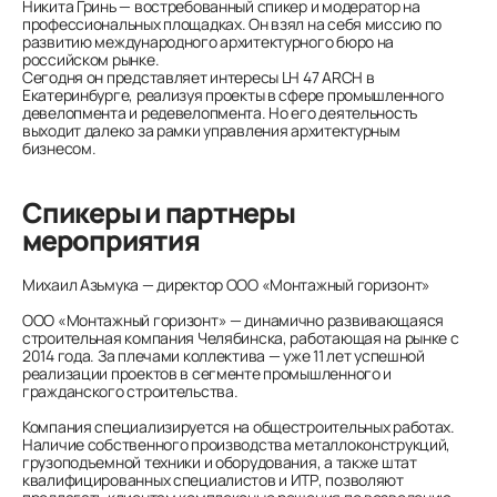
Никита Гринь — востребованный спикер и модератор на
профессиональных площадках. Он взял на себя миссию по
развитию международного архитектурного бюро на
российском рынке.
Сегодня он представляет интересы LH 47 ARCH в
Екатеринбурге, реализуя проекты в сфере промышленного
девелопмента и редевелопмента. Но его деятельность
выходит далеко за рамки управления архитектурным
бизнесом.
Спикеры и партнеры
мероприятия
Михаил Азьмука — директор ООО «Монтажный горизонт»
ООО «Монтажный горизонт» — динамично развивающаяся
строительная компания Челябинска, работающая на рынке с
2014 года. За плечами коллектива — уже 11 лет успешной
реализации проектов в сегменте промышленного и
гражданского строительства.
Компания специализируется на общестроительных работах.
Наличие собственного производства металлоконструкций,
грузоподъемной техники и оборудования, а также штат
квалифицированных специалистов и ИТР, позволяют