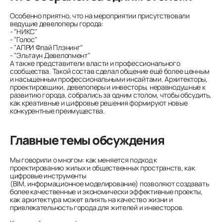
Особенно приятно, что на мероприятии присутствовали
ведущие девелоперы города:
- "НИКС"
- "Голос"
- "АПРИ Флай Плэнинг"
- "Эльтаун Девелопмент"
А также представители власти и профессионального
сообщества. Такой состав сделал общение ещё более ценным
и насыщенным профессиональными инсайтами. Архитекторы,
проектировщики, девелоперы и инвесторы, неравнодушные к
развитию города, собрались за одним столом, чтобы обсудить,
как креативные и цифровые решения формируют новые
конкурентные преимущества.
Главные темы обсуждения
Мы говорили о многом: как меняется подход к
проектированию жилых и общественных пространств, как
цифровые инструменты
(BIM, информационное моделирование) позволяют создавать
более качественные и экономически эффективные проекты,
как архитектура может влиять на качество жизни и
привлекательность города для жителей и инвесторов.