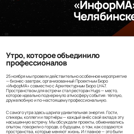
«ИнфорМА» 
Челябинск
Утро, которое объединило
профессионалов
25 ноября мы провели действительно особенное мероприятие
— бизнес-завтрак, организованный Проектным Бюро
«ИнфорМА» совместно с Архитектурным Бюро LH47.
Пространством для встречи стал ресторан Hugs — место,
которое идеально подчеркнуло атмосферу события: тёплую,
дружелюбную и по-настоящему профессиональную.
С самого утра здесь царила удивительная энергия. Гости,
спикеры, коллеги и партнёры — каждый внёс свой вклад в эту
насыщенную встречу. Мы обсуждали проекты, обменивались
опытом, говорили о городе, о будущем, о том, как создаются
пространства, которые меняют жизнь. И главное — это были