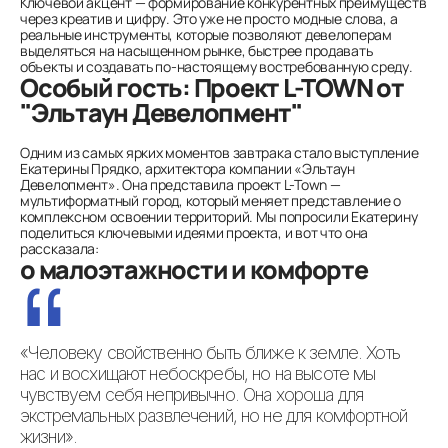
Ключевой акцент — формирование конкурентных преимуществ
через креатив и цифру. Это уже не просто модные слова, а
реальные инструменты, которые позволяют девелоперам
выделяться на насыщенном рынке, быстрее продавать
объекты и создавать по-настоящему востребованную среду.
Особый гость: Проект L-TOWN от
"Эльтаун Девелопмент"
Одним из самых ярких моментов завтрака стало выступление
Екатерины Прядко, архитектора компании «Эльтаун
Девелопмент». Она представила проект L-Town —
мультиформатный город, который меняет представление о
комплексном освоении территорий. Мы попросили Екатерину
поделиться ключевыми идеями проекта, и вот что она
рассказала:
о малоэтажности и комфорте
«Человеку свойственно быть ближе к земле. Хоть
нас и восхищают небоскребы, но на высоте мы
чувствуем себя непривычно. Она хороша для
экстремальных развлечений, но не для комфортной
жизни».