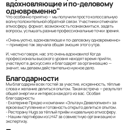
вдохновляющие и по-деловому
одновременно"
Что особенно приятно — мы получили просто колоссальную
волну положительной обратной связи. Участники отмечали
атмосферу, формат, возможность познакомиться, задать
вопросы, услышать разные профессиональные точки зрения.
«Очень уютно, вдохновляюще и по-деловому одновременно»
— примерно так звучала общая эмоция этого утра.
И, честно говоря, нас это очень вдохновило! Когда
профессионалы высокого уровня находят время прийти,
участвуют в дискуссиях и благодарят за организацию —
значит, мы делаем действительно нужное дело.
Благодарности
Мы благодарим всех гостей за участие, искренность, тёплые
слова и желание делиться опытом. Такая встреча — результат
общей энергии и интереса каждого из вас. Особая
благодарность:
- Екатерине Прядко и компании «Эльтаун Девелопмент» за
яркое выступление и готовность открыто делиться опытом.
- Ресторану Hugs за тёплый приём и идеальную атмосферу.
- Нашим партнёрам из LH47 за совместную организацию и
экспертизу.