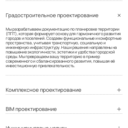
Градостроительное проектирование
Мы разрабатываем документацию по планировке территории
(ППТ), которая формирует основу для гармоничного развития
городов и поселений. Создаем функциональные и комфортные
пространства, учитывая транспортную, социальную и
инженерную инфраструктуру. Наши решения направлены на
повышение экологичности, эстетики и удобства городской
среды. Мы превращаем вашу территорию в пример
современного и сбалансированного развития, повышая её
инвестиционную привлекательность.
Комплексное проектирование
Полный цикл проектных работ «под ключ» от идеи до рабочей
документации. Включает разработку архитектурных,
BIM проектирование
конструктивных решений и всех инженерных систем (ОВиК,
электроснабжение, водоснабжение и водоотведение).
Слаженная работа специалистов обеспечивает идеальную
Мы разрабатываем документацию по планировке территории
согласованность всех разделов проекта, что экономит время
(ППТ), которая формирует основу для гармоничного развития